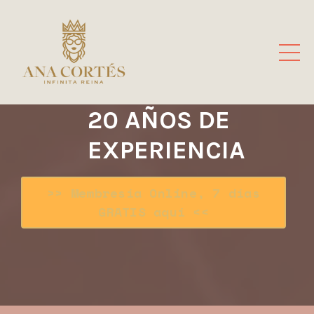
20
AÑOS DE
EXPERIENCIA
>> Membresía Online, 7 días
GRATIS aquí <<